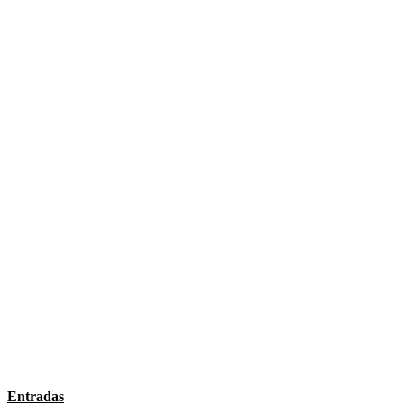
Entradas