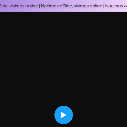
e, vivimos online | Nacimos offline, vivimos online | Nacimos offli