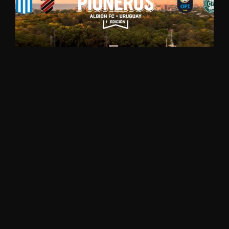
PIONEROS
Albion Football Club